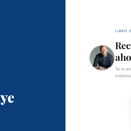
LIBRO 
Rec
aho
Te lo en
sorpres
uye