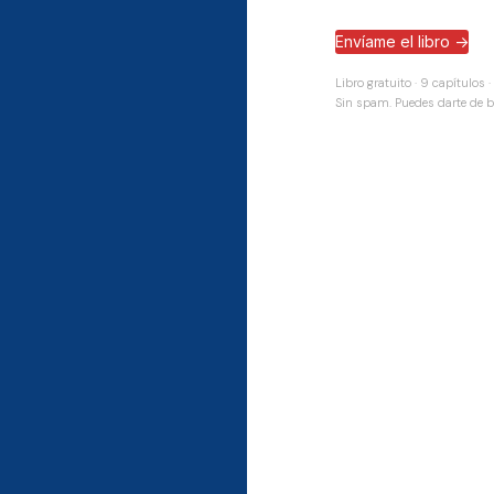
Envíame el libro →
Libro gratuito · 9 capítulos 
Sin spam. Puedes darte de b