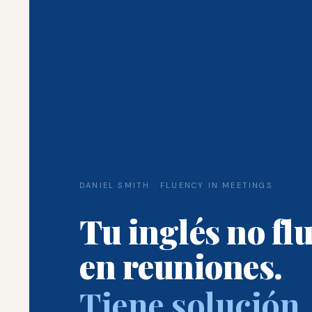
DANIEL SMITH · FLUENCY IN MEETINGS
Tu inglés no fl
en reuniones.
Tiene solución.