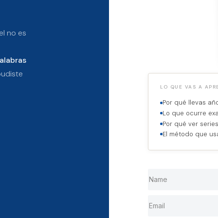
el no es
palabras
udiste
LO QUE VAS A APR
Por qué llevas a
Lo que ocurre ex
Por qué ver series
El método que usa