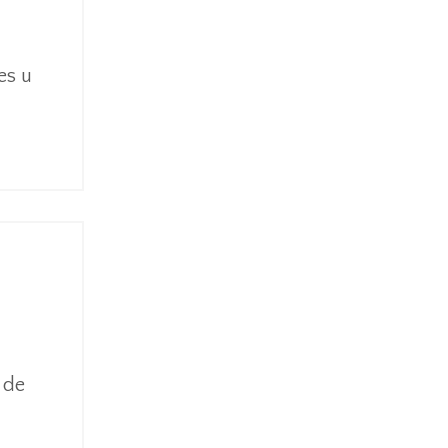
es u
 de