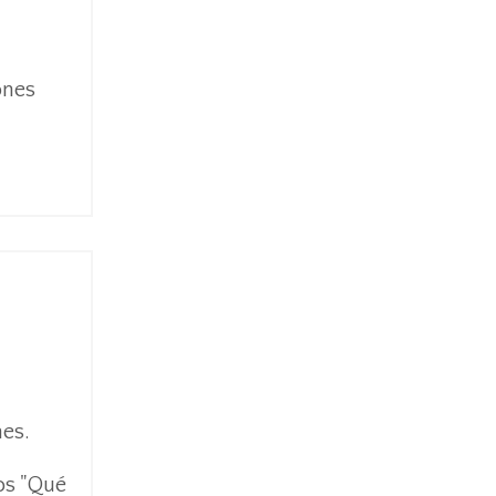
ones
nes.
os "Qué