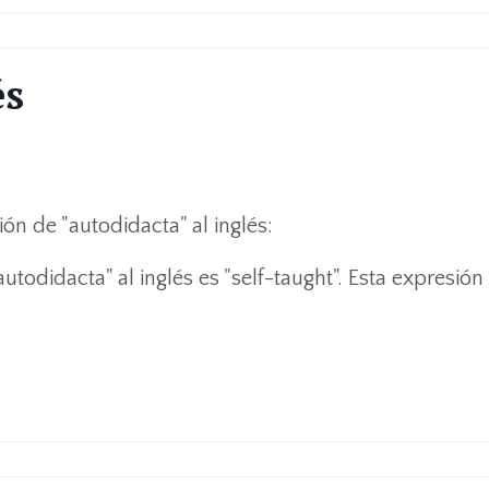
és
ón de "autodidacta" al inglés:
todidacta" al inglés es "self-taught". Esta expresión