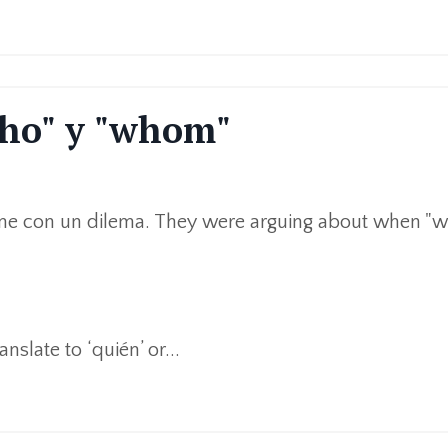
who" y "whom"
erme con un dilema. They were arguing about when "
slate to ‘quién’ or...