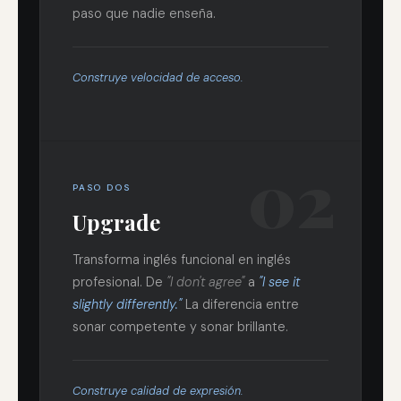
paso que nadie enseña.
Construye velocidad de acceso.
02
PASO DOS
Upgrade
Transforma inglés funcional en inglés
profesional. De
"I don't agree"
a
"I see it
slightly differently."
La diferencia entre
sonar competente y sonar brillante.
Construye calidad de expresión.